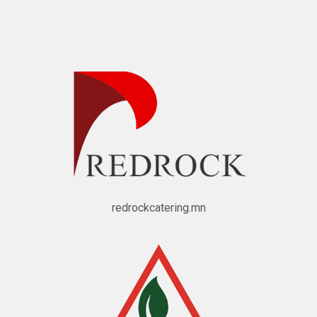
redrockcatering.mn