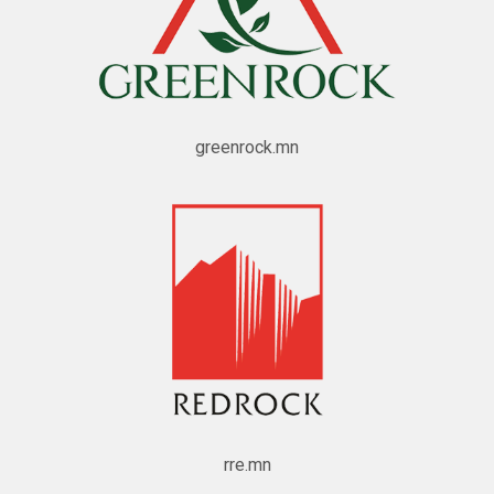
greenrock.mn
rre.mn