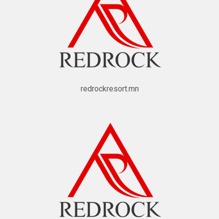
redrockresort.mn