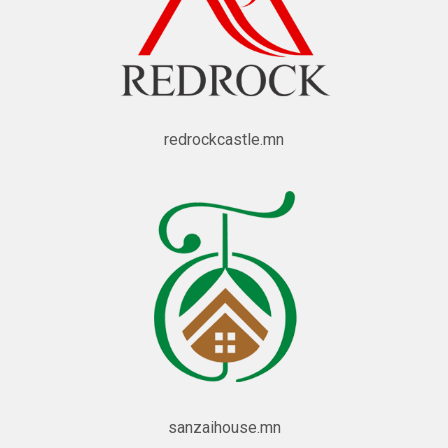
redrockcastle.mn
sanzaihouse.mn