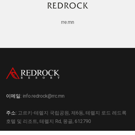
rre.mn
이메일:
info.redrock@rrc.mn
주소:
고르키-테렐지 국립공원, 제6동, 테렐지 로드 레드록
호텔 및 리조트, 테렐지 Rd, 몽골, 612790