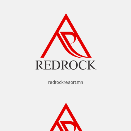
redrockresort.mn